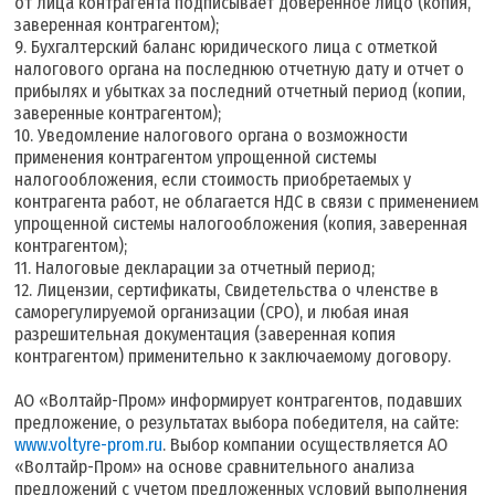
от лица контрагента подписывает доверенное лицо (копия,
заверенная контрагентом);
9. Бухгалтерский баланс юридического лица с отметкой
налогового органа на последнюю отчетную дату и отчет о
прибылях и убытках за последний отчетный период (копии,
заверенные контрагентом);
10. Уведомление налогового органа о возможности
применения контрагентом упрощенной системы
налогообложения, если стоимость приобретаемых у
контрагента работ, не облагается НДС в связи с применением
упрощенной системы налогообложения (копия, заверенная
контрагентом);
11. Налоговые декларации за отчетный период;
12. Лицензии, сертификаты, Свидетельства о членстве в
саморегулируемой организации (СРО), и любая иная
разрешительная документация (заверенная копия
контрагентом) применительно к заключаемому договору.
АО «Волтайр-Пром» информирует контрагентов, подавших
предложение, о результатах выбора победителя, на сайте:
www.voltyre-prom.ru
. Выбор компании осуществляется АО
«Волтайр-Пром» на основе сравнительного анализа
предложений с учетом предложенных условий выполнения