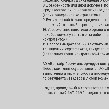
Общество, содержащая сведения о юри
8. Доверенность или иной документ, 
юридического лица, на заключение дог
(копия, заверенная контрагентом);
9. Бухгалтерский баланс юридического
последний отчетный период (копии, за
10. Уведомление налогового органа о
приобретаемых у контрагента работ, н
контрагентом);
11. Налоговые декларации за отчетный
12. Лицензии, сертификаты, Свидетель
(заверенная копия контрагентом) прим
АО «Волтайр-Пром» информирует контра
Выбор компании осуществляется АО «В
выполнения и оплаты работ и последу
по результатам тендера в любой момен
Тендер, проводимый в соответствии с 
нормы статьей 447-449 Гражданского к