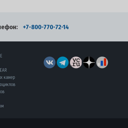
лефон:
+7-800-770-72-14
RE
YEAR
их камер
роциклов
лов
ом