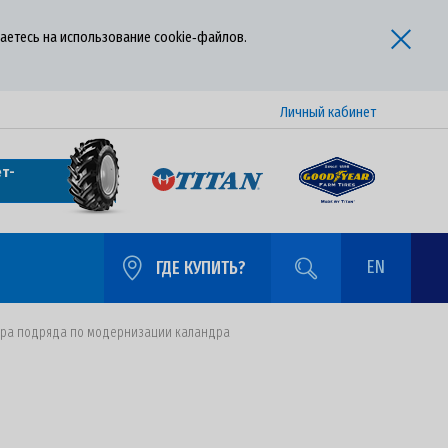
аетесь на использование cookie‑файлов.
Личный кабинет
т-
EN
ГДЕ КУПИТЬ?
вора подряда по модернизации каландра