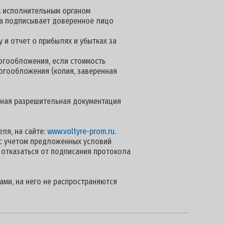
м исполнительным органом
нта подписывает доверенное лицо
 и отчет о прибылях и убытках за
огообложения, если стоимость
логообложения (копия, заверенная
 иная разрешительная документация
ля, на сайте:
www.voltyre-prom.ru
.
с учетом предложенных условий
 отказаться от подписания протокола
ами, на него не распространяются