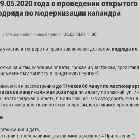
.05.2020 года о проведении открытого
одряда по модернизации каландра
28.05.2020, 11:00
Дата окончания приема заявок:
ь участие в тендере на право заключения договора
подряда по
мым работам, условиям оплаты, срокам и участникам, представ
ИСЬМЕННОМУ ЗАПРОСУ В ТЕНДЕРНУЮ ГРУППУ!!!).
инимаются к рассмотрению
до 11 часов 00 минут по местному вр
часов 00 минут «29» мая 2020 года
по адресу г.Волжский, ул. 7
, Волгоградская область, г. Волжский, ул. 7-я Автодорога, 25а н
ктный номер для связи по всем вопросам, касающимся проведения
я:
рганизации и дата;
етствии с требованиями, указанными в разделе 4 Приложения 1;