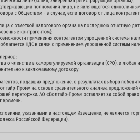
дическом лице (копия, заверенная регистрирующим органом);
подтверждающий полномочия лица, не являющегося единоличны
овора с Обществом - в случае, если договор от лица контраге
 лица с отметкой налогового органа на последнюю отчетную дату
веренные контрагентом);
 возможности применения контрагентом упрощенной системы нал
е облагается НДС в связи с применением упрощенной системы на
 период;
ства о членстве в саморегулируемой организации (СРО), и любая
енительно к заключаемому договору.
гентов, подавших предложение, о результатах выбора победите
олтайр-Пром» на основе сравнительного анализа предложений 
ющей переторжки. АО «Волтайр-Пром» оставляет за собой право
т времени.
условиями, указанными в настоящем Извещении, не является торг
одекса Российской Федерации).