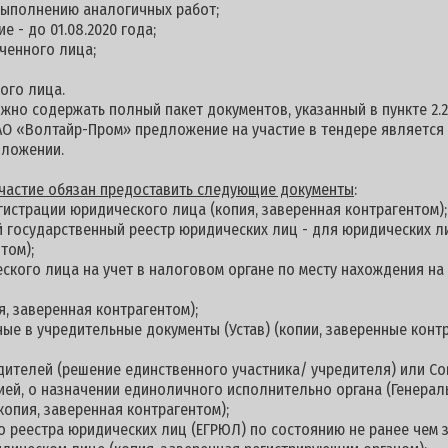
выполнению аналогичных работ;
е - до 01.08.2020 года;
ченного лица;
ого лица.
но содержать полный пакет документов, указанный в пункте 2.2
АО «Волтайр-Пром» предложение на участие в тендере является
дложении.
 участие обязан предоставить следующие документы
:
гистрации юридического лица (копия, заверенная контрагентом);
й государственный реестр юридических лиц - для юридических л
том);
еского лица на учет в налоговом органе по месту нахождения н
я, заверенная контрагентом);
ные в учредительные документы (Устав) (копии, заверенные контр
дителей (решение единственного участника/ учредителя) или С
цией, о назначении единоличного исполнительно органа (Генерал
копия, заверенная контрагентом);
о реестра юридических лиц (ЕГРЮЛ) по состоянию не ранее чем з