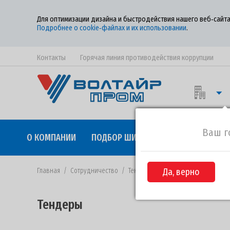
Для оптимизации дизайна и быстродействия нашего веб‑сайта
Подробнее о cookie‑файлах и их использовании
.
Контакты
Горячая линия противодействия коррупции
Ваш г
О КОМПАНИИ
ПОДБОР ШИН
КАЧЕСТВО
СОТР
Главная
/
Сотрудничество
/
Тендеры
/
Да, верно
Извещение №ВП-58 от 
Тендеры