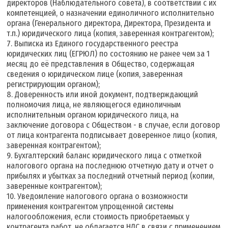
директоров (Наблюдательного совета), в соответствии с их
компетенцией, о назначении единоличного исполнительно
органа (Генерального директора, Директора, Президента и
т.п.) юридического лица (копия, заверенная контрагентом);
7. Выписка из Единого государственного реестра
юридических лиц (ЕГРЮЛ) по состоянию не ранее чем за 1
месяц до её представления в Общество, содержащая
сведения о юридическом лице (копия, заверенная
регистрирующим органом);
8. Доверенность или иной документ, подтверждающий
полномочия лица, не являющегося единоличным
исполнительным органом юридического лица, на
заключение договора с Обществом - в случае, если договор
от лица контрагента подписывает доверенное лицо (копия,
заверенная контрагентом);
9. Бухгалтерский баланс юридического лица с отметкой
налогового органа на последнюю отчетную дату и отчет о
прибылях и убытках за последний отчетный период (копии,
заверенные контрагентом);
10. Уведомление налогового органа о возможности
применения контрагентом упрощенной системы
налогообложения, если стоимость приобретаемых у
контрагента работ, не облагается НДС в связи с применением