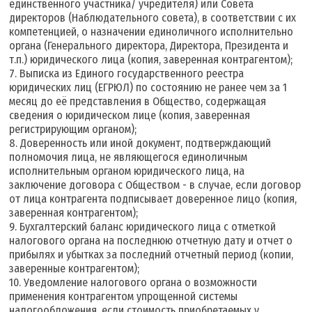
единственного участника/ учредителя) или Совета
директоров (Наблюдательного совета), в соответствии с их
компетенцией, о назначении единоличного исполнительно
органа (Генерального директора, Директора, Президента и
т.п.) юридического лица (копия, заверенная контрагентом);
7. Выписка из Единого государственного реестра
юридических лиц (ЕГРЮЛ) по состоянию не ранее чем за 1
месяц до её представления в Общество, содержащая
сведения о юридическом лице (копия, заверенная
регистрирующим органом);
8. Доверенность или иной документ, подтверждающий
полномочия лица, не являющегося единоличным
исполнительным органом юридического лица, на
заключение договора с Обществом - в случае, если договор
от лица контрагента подписывает доверенное лицо (копия,
заверенная контрагентом);
9. Бухгалтерский баланс юридического лица с отметкой
налогового органа на последнюю отчетную дату и отчет о
прибылях и убытках за последний отчетный период (копии,
заверенные контрагентом);
10. Уведомление налогового органа о возможности
применения контрагентом упрощенной системы
налогообложения, если стоимость приобретаемых у