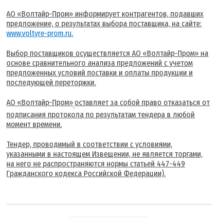
АО «Волтайр-Пром» информирует контрагентов, подавших
предложение, о результатах выбора поставщика, на сайте:
www.voltyre-prom.ru
.
Выбор поставщиков осуществляется АО «Волтайр-Пром» на
основе сравнительного анализа предложений с учетом
предложенных условий поставки и оплаты продукции и
последующей переторжки.
АО «Волтайр-Пром»
оставляет за собой право отказаться от
подписания протокола по результатам тендера в любой
момент времени.
Тендер, проводимый в соответствии с условиями,
указанными в настоящем Извещении, не является торгами,
на него не распространяются нормы статьей 447-449
Гражданского кодекса Российской Федерации).