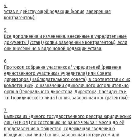
Устав в действующей редакции (копия, заверенная
контрагентом);
Все дополнения и изменения, внесенные в учредительные
документы (Устав) (копии, заверенные контрагентом), если
они внесены не в виде новой редакции Устава;
Протокол собрания участников/ учредителей (решение
единственного участника/ учредителя) или Совета
директоров (Наблюдательного совета), в соответствии с их
компетенцией, о назначении единоличного исполнительно
органа (Генерального директора, Директора, Президента и
т.п.) юридического лица (копия, заверенная контрагентом);
Выписка из Единого государственного реестра юридических
лиц (ЕГРЮЛ) по состоянию не ранее чем за 1 месяц до её
представления в Общество, содержащая сведения о
юридическом лице (копия, заверенная нотариусом или