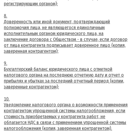
регистрирующим органом);
Доверенность или иной документ, подтверждающий
полномочия лица, не являющегося единоличным
исполнительным органом юридического лица, на
заключение договора с Обществом - в случае, если договор
от лица контрагента подписывает доверенное лицо (копия,
заверенная контрагентом);
Бухгалтерский баланс юридического лица с отметкой
налогового органа на последнюю отчетную дату и отчет о
прибылях и убытках за последний отчетный период (копии,
заверенные контрагентом);
Уведомление налогового органа о возможности применения
контрагентом упрощенной системы налогообложения, если
стоимость приобретаемых у контрагента работ, не
облагается НДС в связи с применением упрощенной системы
налогообложения (копия, заверенная контрагентом).