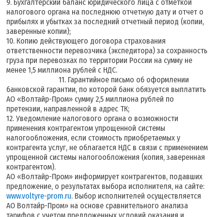
9. Бухгалтерский баланс юридического лица с отметкой
налогового органа на последнюю отчетную дату и отчет о
прибылях и убытках за последний отчетный период (копии,
заверенные копии);
10. Копию действующего договора страхования
ответственности перевозчика (экспедитора) за сохранность
груза при перевозках по территории России на сумму не
менее 1,5 миллиона рублей с НДС.
11. Гарантийное письмо об оформлении
банковской гарантии, по которой банк обязуется выплатить
АО «Волтайр-Пром» сумму 2,5 миллиона рублей по
претензии, направленной в адрес ТК;
12. Уведомление налогового органа о возможности
применения контрагентом упрощенной системы
налогообложения, если стоимость приобретаемых у
контрагента услуг, не облагается НДС в связи с применением
упрощенной системы налогообложения (копия, заверенная
контрагентом).
АО «Волтайр-Пром» информирует контрагентов, подавших
предложение, о результатах выбора исполнителя, на сайте:
www.voltyre-prom.ru
. Выбор исполнителей осуществляется
АО Волтайр-Пром» на основе сравнительного анализа
тарифов с учетом предложенных условий оказания и