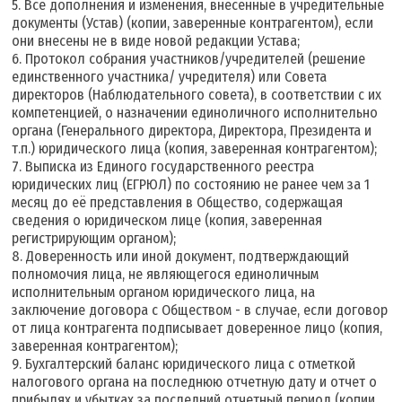
5. Все дополнения и изменения, внесенные в учредительные
документы (Устав) (копии, заверенные контрагентом), если
они внесены не в виде новой редакции Устава;
6. Протокол собрания участников/учредителей (решение
единственного участника/ учредителя) или Совета
директоров (Наблюдательного совета), в соответствии с их
компетенцией, о назначении единоличного исполнительно
органа (Генерального директора, Директора, Президента и
т.п.) юридического лица (копия, заверенная контрагентом);
7. Выписка из Единого государственного реестра
юридических лиц (ЕГРЮЛ) по состоянию не ранее чем за 1
месяц до её представления в Общество, содержащая
сведения о юридическом лице (копия, заверенная
регистрирующим органом);
8. Доверенность или иной документ, подтверждающий
полномочия лица, не являющегося единоличным
исполнительным органом юридического лица, на
заключение договора с Обществом - в случае, если договор
от лица контрагента подписывает доверенное лицо (копия,
заверенная контрагентом);
9. Бухгалтерский баланс юридического лица с отметкой
налогового органа на последнюю отчетную дату и отчет о
прибылях и убытках за последний отчетный период (копии,