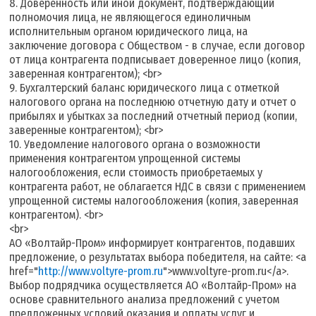
8. Доверенность или иной документ, подтверждающий
полномочия лица, не являющегося единоличным
исполнительным органом юридического лица, на
заключение договора с Обществом - в случае, если договор
от лица контрагента подписывает доверенное лицо (копия,
заверенная контрагентом); <br>
9. Бухгалтерский баланс юридического лица с отметкой
налогового органа на последнюю отчетную дату и отчет о
прибылях и убытках за последний отчетный период (копии,
заверенные контрагентом); <br>
10. Уведомление налогового органа о возможности
применения контрагентом упрощенной системы
налогообложения, если стоимость приобретаемых у
контрагента работ, не облагается НДС в связи с применением
упрощенной системы налогообложения (копия, заверенная
контрагентом). <br>
<br>
АО «Волтайр-Пром» информирует контрагентов, подавших
предложение, о результатах выбора победителя, на сайте: <a
href="
http://www.voltyre-prom.ru
">www.voltyre-prom.ru</a>.
Выбор подрядчика осуществляется АО «Волтайр-Пром» на
основе сравнительного анализа предложений с учетом
предложенных условий оказания и оплаты услуг и