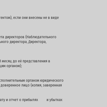
ентом), если они внесены не в виде
вета директоров (Наблюдательного
ьного директора, Директора,
1 месяц до её представления в
им органом);
сполнительным органом юридического
 доверенное лицо (копия, заверенная
 дату и отчет о прибылях и убытках