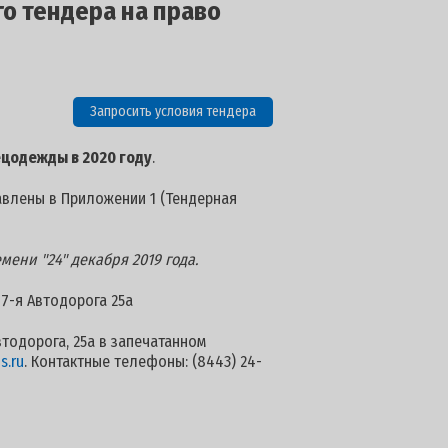
го тендера на право
Запросить условия тендера
ецодежды в 2020 году
.
авлены в Приложении 1 (Тендерная
ени "24" декабря 2019 года.
 7-я Автодорога 25а
втодорога, 25а в запечатанном
s.ru
. Контактные телефоны: (8443) 24-