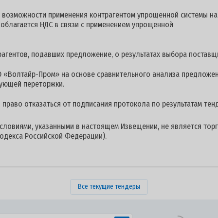
 о возможности применения контрагентом упрощенной систем
бот, не облагается НДС в связи с применением упрощ
гентов, подавших предложение, о результатах выбора поставщи
 «Волтайр-Пром» на основе сравнительного анализа предложен
дующей переторжки.
й право отказаться от подписания протокола по результатам тен
условиями, указанными в настоящем Извещении, не является торг
одекса Российской Федерации).
Все текущие тендеры