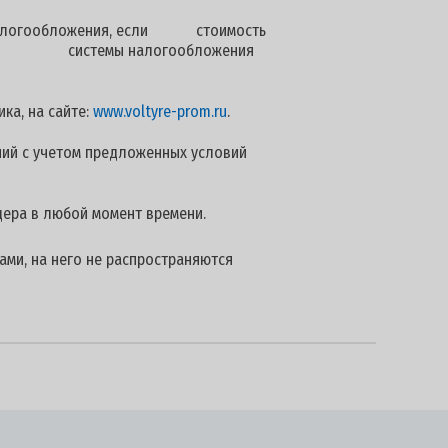
ы налогообложения, если стоимость
енной системы налогообложения
ка, на сайте:
www.voltyre-prom.ru
.
ий с учетом предложенных условий
дера в любой момент времени.
ами, на него не распространяются