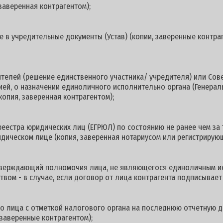
заверенная контрагентом);
 в учредительные документы (Устав) (копии, заверенные контраг
ителей (решение единственного участника/ учредителя) или Со
цией, о назначении единоличного исполнительно органа (Генерал
копия, заверенная контрагентом);
реестра юридических лиц (ЕГРЮЛ) по состоянию не ранее чем за 
дическом лице (копия, заверенная нотариусом или регистрирующ
дтверждающий полномочия лица, не являющегося единоличным и
твом - в случае, если договор от лица контрагента подписывает
о лица с отметкой налогового органа на последнюю отчетную
 заверенные контрагентом);