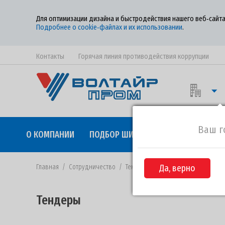
Для оптимизации дизайна и быстродействия нашего веб‑сайта
Подробнее о cookie‑файлах и их использовании
.
Контакты
Горячая линия противодействия коррупции
Ваш г
О КОМПАНИИ
ПОДБОР ШИН
КАЧЕСТВО
СОТР
Главная
/
Сотрудничество
/
Тендеры
/
Да, верно
Извещение №200-2019 
Тендеры