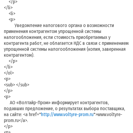
</p>
</li>
<li>
<p>
Уведомление налогового органа о возможности
применения контрагентом упрощенной системы
налогообложения, если стоимость приобретаемых у
контрагента работ, не облагается НДС в связи с применением
упрощенной системы налогообложения (копия, заверенная
контрагентом).
</p>
</li>
</ol>
<p>
<sub> </sub>
</p>
<p>
АО «Волтайр-Пром» информирует контрагентов,
подавших предложение, о результатах выбора поставщика,
на сайте: <a href="
http://www.voltyre-prom.ru
">www.voltyre-
prom.ru</a>.
</p>
<p>