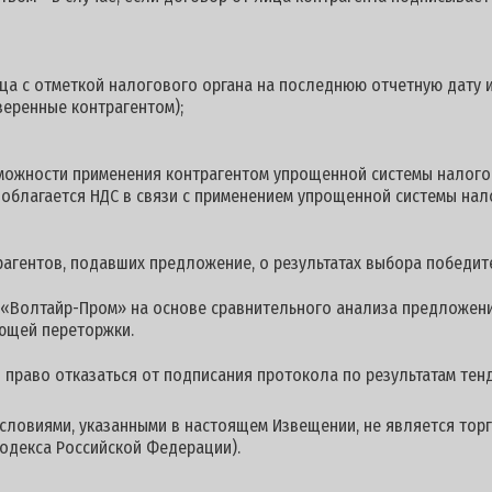
ца с отметкой налогового органа на последнюю отчетную дату и
веренные контрагентом);
можности применения контрагентом упрощенной системы налого
е облагается НДС в связи с применением упрощенной системы на
гентов, подавших предложение, о результатах выбора победите
«Волтайр-Пром» на основе сравнительного анализа предложени
ющей переторжки.
й право отказаться от подписания протокола по результатам тен
условиями, указанными в настоящем Извещении, не является торг
одекса Российской Федерации).