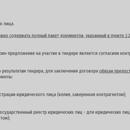
о лица.
но содержать полный пакет документов, указанный в пункте 2.2
м» предложение на участие в тендере является согласием контр
о результатам тендера, для заключения договора
обязан предост
менты:
страции юридического лица (копия, заверенная контрагентом);
осударственный реестр юридических лиц - для юридических лиц
том);