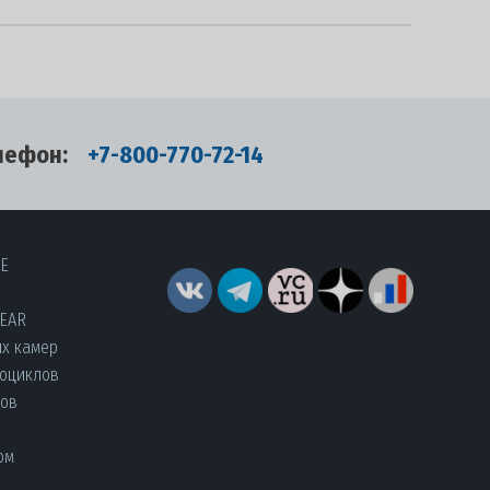
лефон:
+7-800-770-72-14
RE
YEAR
их камер
роциклов
лов
ом