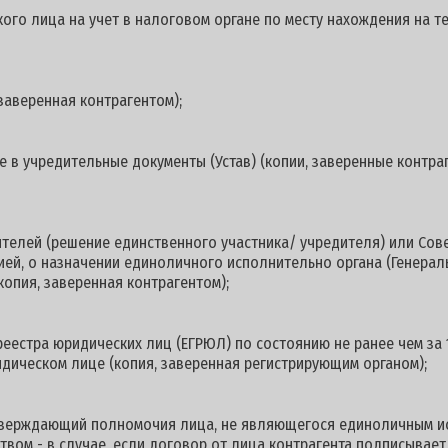
ого лица на учет в налоговом органе по месту нахождения на 
заверенная контрагентом);
 в учредительные документы (Устав) (копии, заверенные контраг
ителей (решение единственного участника/ учредителя) или Со
цией, о назначении единоличного исполнительно органа (Генерал
копия, заверенная контрагентом);
реестра юридических лиц (ЕГРЮЛ) по состоянию не ранее чем за 
дическом лице (копия, заверенная регистрирующим органом);
дтверждающий полномочия лица, не являющегося единоличным и
твом - в случае, если договор от лица контрагента подписывает