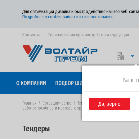
Для оптимизации дизайна и быстродействия нашего веб‑сайта
Подробнее о cookie‑файлах и их использовании
.
Контакты
Горячая линия противодействия коррупции
Ваш г
О КОМПАНИИ
ПОДБОР ШИН
КАЧЕСТВО
СОТР
Главная
/
Сотрудничество
/
Тендеры
/
Да, верно
Извещение №32-2018 о
работоспособности мостового крана КМ3001
Тендеры