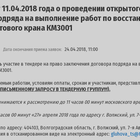
11.04.2018 года о проведении открытог
одряда на выполнение работ по восст
тового крана КМ3001
24.04.2018, 11:00
Дата окончания приема заявок:
ь участие в тендере на право заключения договора подряда на
М3001.
мым работам, условиям оплаты, срокам и участникам, представ
ПИСЬМЕННОМУ ЗАПРОСУ В ТЕНДЕРНУЮ ГРУППУ!!!).
нимаются к рассмотрению до 11 часов 00 минут московского вре
сов 00 минут «27» апреля 2018 года по адресу г. Волжский, ул. 7-
о адресу: 404103, Волгоградская область, г. Волжский, ул. 7-я А
ия в отсканированном виде на электронный адрес:
gluhova_ts@ti