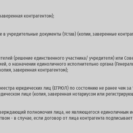
заверенная контрагентом);
 в учредительные документы (Устав) (копии, заверенные контраг
ителей (решение единственного участника/ учредителя) или Со
цией, о назначении единоличного исполнительно органа (Генерал
копия, заверенная контрагентом);
реестра юридических лиц (ЕГРЮЛ) по состоянию не ранее чем за 
дическом лице (копия, заверенная нотариусом или регистрирующ
дтверждающий полномочия лица, не являющегося единоличным и
твом - в случае, если договор от лица контрагента подписывает