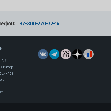
лефон:
+7-800-770-72-14
RE
YEAR
их камер
роциклов
лов
ом