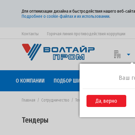
Для оптимизации дизайна и быстродействия нашего веб‑сайта
Подробнее о cookie‑файлах и их использовании
.
Контакты
Горячая линия противодействия коррупции
Ваш г
О КОМПАНИИ
ПОДБОР ШИН
КАЧЕСТВО
СОТР
Главная
/
Сотрудничество
/
Тендеры
/
Да, верно
Извещение №44-2019 от
Тендеры