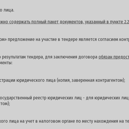
о лица.
но содержать полный пакет документов, указанный в пункте 2.2
м» предложение на участие в тендере является согласием контр
о результатам тендера, для заключения договора
обязан предост
менты:
страции юридического лица (копия, заверенная контрагентом);
осударственный реестр юридических лиц - для юридических лиц
том);
ого лица на учет в налоговом органе по месту нахождения на 