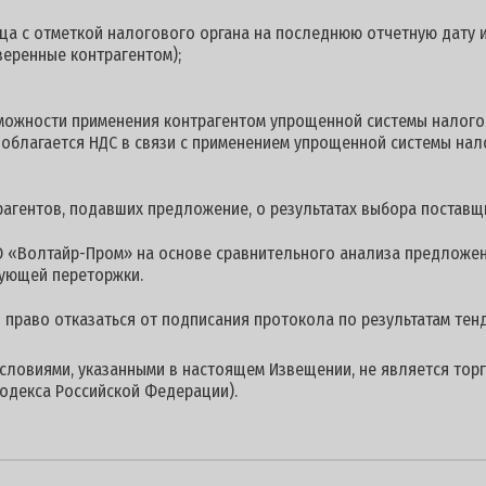
ца с отметкой налогового органа на последнюю отчетную дату и
веренные контрагентом);
можности применения контрагентом упрощенной системы налого
е облагается НДС в связи с применением упрощенной системы на
гентов, подавших предложение, о результатах выбора поставщи
 «Волтайр-Пром» на основе сравнительного анализа предложен
дующей переторжки.
й право отказаться от подписания протокола по результатам тен
условиями, указанными в настоящем Извещении, не является торг
одекса Российской Федерации).