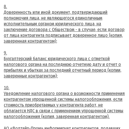
Доверенность или иной документ, подтверждающий
полномочия лица, не являющегося единоличным
исполнительным органом юридического лица, на
заключение договора с Обществом - в случае, если договор
от лица контрагента подписывает доверенное лицо (копия,
заверенная контрагентом);
Бухгалтерский баланс юридического лица с отметкой
налогового органа на последнюю отчетную дату и отчет о
прибылях и убытках за последний отчетный период (копии,
заверенные контрагентом);
Уведомление налогового органа о возможности применения
контрагентом упрощенной системы налогообложения, если
стоимость приобретаемых у контрагента работ, не
облагается НДС в связи с применением упрощенной системы
налогообложения (копия, заверенная контрагентом).
АО «Волтайр-Пром» информирует контрагентов, подавших