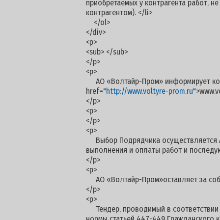
приобретаемых у контрагента работ, н
контрагентом). </li>
</ol>
</div>
<p>
<sub> </sub>
</p>
<p>
АО «Волтайр-Пром» информирует контр
href="
http://www.voltyre-prom.ru
">www.vo
</p>
<p>
</p>
<p>
Выбор Подрядчика осуществляется АО
выполнения и оплаты работ и последу
</p>
<p>
АО «Волтайр-Пром»оставляет за собой
</p>
<p>
Тендер, проводимый в соответствии с 
нормы статьей 447-449 Гражданского к