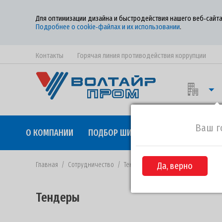
Для оптимизации дизайна и быстродействия нашего веб‑сайта
Подробнее о cookie‑файлах и их использовании
.
Контакты
Горячая линия противодействия коррупции
Ваш г
О КОМПАНИИ
ПОДБОР ШИН
КАЧЕСТВО
СОТР
Главная
/
Сотрудничество
/
Тендеры
/
Да, верно
Извещение №48-2018 о
Тендеры