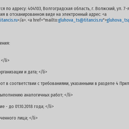
о адресу: 404103, Волгоградская область, г. Волжский, ул. 7-я
я в отсканированном виде на электронный адрес: <a
tancis.ru
</a>. <a href="mailto:
gluhova_ts@titancis.ru
">
gluhova_ts@
ния:
</li>
анизации и дата; </li>
 в соответствии с требованиями, указанными в разделе 4 Прило
полнению аналогичных работ; </li>
 до 01.10.2018 года; </li>
нного лица; </li>