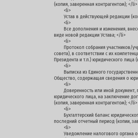
(копия, заверенная контрагентом); </li>
<li>
Устав в действующей редакции (копия
<li>
Все дополнения и изменения, внесенны
виде новой редакции Устава; </li>
<li>
Протокол собрания участников/учред
совета), в соответствии с их компетен
Президента и т.п.) юридического лица (
<li>
Выписка из Единого государственного
Общество, содержащая сведения о юрид
<li>
Доверенность или иной документ, п
юридического лица, на заключение дог
(копия, заверенная контрагентом); </li>
<li>
Бухгалтерский баланс юридического л
последний отчетный период (копии, зав
<li>
Уведомление налогового органа о во