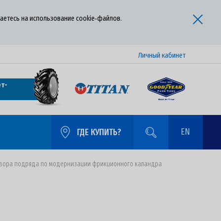
аетесь на использование cookie‑файлов.
Личный кабинет
т-
EN
ГДЕ КУПИТЬ?
говора подряда по модернизации фрикционного каландра