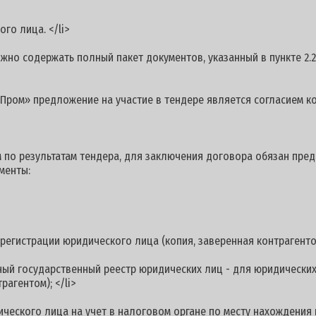
о лица. </li>
но содержать полный пакет документов, указанный в пункте 2.2
ом» предложение на участие в тендере является согласием кон
о результатам тендера, для заключения договора обязан предо
менты:
истрации юридического лица (копия, заверенная контрагентом)
государственный реестр юридических лиц - для юридических 
рагентом); </li>
кого лица на учет в налоговом органе по месту нахождения 