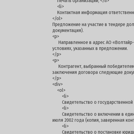
Печать организации; </li>
<li>
Контактная информация ответственног
</ol>
Предложение на участие в тендере долж
документация).
<p>
Направленное в адрес АО «Волтайр-Пр
условиях, указанных в предложении.
</p>
<p>
Контрагент, выбранный победителем п
заключения договора следующие доку
</p>
<div>
<ol>
<li>
Свидетельство о государственной рег
<li>
Свидетельство о включении в единый 
июля 2002 года (копия, заверенная конт
<li>
Свидетельство о постановке юридичес