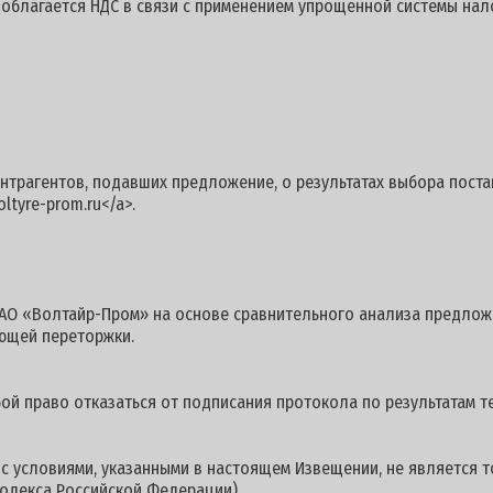
е облагается НДС в связи с применением упрощенной системы на
агентов, подавших предложение, о результатах выбора поставщ
ltyre-prom.ru</a>.
 «Волтайр-Пром» на основе сравнительного анализа предложе
ющей переторжки.
 право отказаться от подписания протокола по результатам т
условиями, указанными в настоящем Извещении, не является то
одекса Российской Федерации).