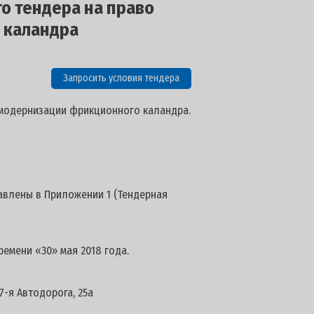
го тендера на право
 каландра
Запросить условия тендера
 модернизации фрикционного каландра.
авлены в Приложении 1 (Тендерная
емени «30» мая 2018 года.
7-я Автодорога, 25а