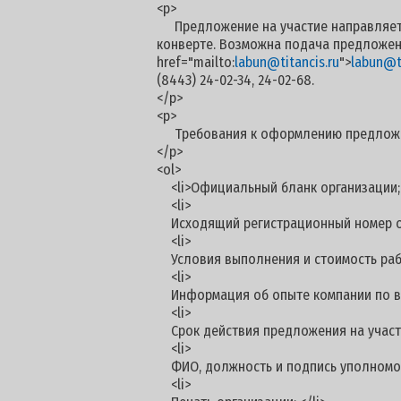
<p>
Предложение на участие направляется п
конверте. Возможна подача предложени
href="mailto:
labun@titancis.ru
">
labun@ti
(8443) 24-02-34, 24-02-68.
</p>
<p>
Требования к оформлению предложе
</p>
<ol>
<li>Официальный бланк организации; 
<li>
Исходящий регистрационный номер орг
<li>
Условия выполнения и стоимость работ
<li>
Информация об опыте компании по вы
<li>
Срок действия предложения на участие -
<li>
ФИО, должность и подпись уполномоче
<li>