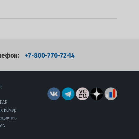
лефон:
+7-800-770-72-14
RE
YEAR
их камер
роциклов
лов