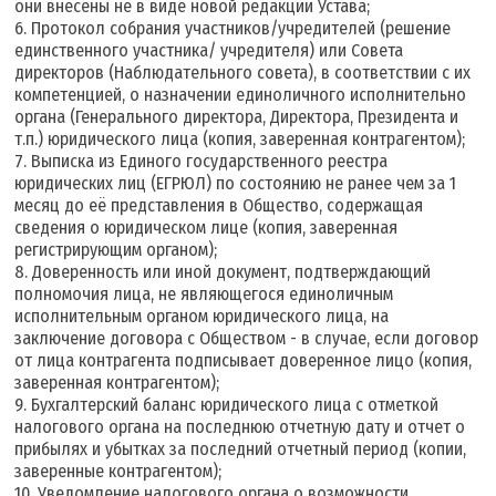
они внесены не в виде новой редакции Устава;
6. Протокол собрания участников/учредителей (решение
единственного участника/ учредителя) или Совета
директоров (Наблюдательного совета), в соответствии с их
компетенцией, о назначении единоличного исполнительно
органа (Генерального директора, Директора, Президента и
т.п.) юридического лица (копия, заверенная контрагентом);
7. Выписка из Единого государственного реестра
юридических лиц (ЕГРЮЛ) по состоянию не ранее чем за 1
месяц до её представления в Общество, содержащая
сведения о юридическом лице (копия, заверенная
регистрирующим органом);
8. Доверенность или иной документ, подтверждающий
полномочия лица, не являющегося единоличным
исполнительным органом юридического лица, на
заключение договора с Обществом - в случае, если договор
от лица контрагента подписывает доверенное лицо (копия,
заверенная контрагентом);
9. Бухгалтерский баланс юридического лица с отметкой
налогового органа на последнюю отчетную дату и отчет о
прибылях и убытках за последний отчетный период (копии,
заверенные контрагентом);
10. Уведомление налогового органа о возможности