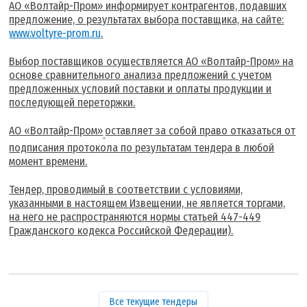
АО «Волтайр-Пром» информирует контрагентов, подавших
предложение, о результатах выбора поставщика, на сайте:
www.voltyre-prom.ru
.
Выбор поставщиков осуществляется АО «Волтайр-Пром» на
основе сравнительного анализа предложений с учетом
предложенных условий поставки и оплаты продукции и
последующей переторжки.
АО «Волтайр-Пром»
оставляет за собой право отказаться от
подписания протокола по результатам тендера в любой
момент времени.
Тендер, проводимый в соответствии с условиями,
указанными в настоящем Извещении, не является торгами,
на него не распространяются нормы статьей 447-449
Гражданского кодекса Российской Федерации).
Все текущие тендеры