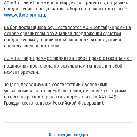
АО «Волтайр-Пром» информирует контрагентов, подавших
предложение, о результатах выбора поставщика, на сайте:
www.voltyre-prom.ru
.
Выбор поставщиков осуществляется АО «Волтайр-Пром» на
основе сравнительного анализа предложений с учетом
предложенных условий поставки и оплаты продукции и
последующей переторжки.
АО «Волтайр-Пром»
оставляет за собой право отказаться от
подписания протокола по результатам тендера в любой
момент времени.
Тендер, проводимый в соответствии с условиями,
указанными в настоящем Извещении, не является торгами,
на него не распространяются нормы статьей 447-449
Гражданского кодекса Российской Федерации).
Все текущие тендеры