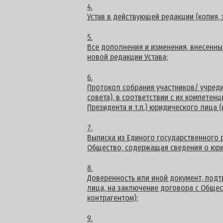
Устав в действующей редакции (копия, 
Все дополнения и изменения, внесенные
новой редакции Устава;
Протокол собрания участников/ учред
совета), в соответствии с их компетен
Президента и т.п.) юридического лица (
Выписка из Единого государственного 
Общество, содержащая сведения о юри
Доверенность или иной документ, по
лица, на заключение договора с Общес
контрагентом);