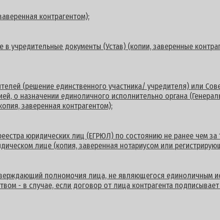
заверенная контрагентом);
 в учредительные документы (Устав) (копии, заверенные контраг
ителей (решение единственного участника/ учредителя) или Со
цией, о назначении единоличного исполнительно органа (Генерал
копия, заверенная контрагентом);
реестра юридических лиц (ЕГРЮЛ) по состоянию не ранее чем за 
дическом лице (копия, заверенная нотариусом или регистрирующ
дтверждающий полномочия лица, не являющегося единоличным и
твом - в случае, если договор от лица контрагента подписывает