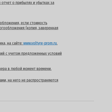
 отчет о прибылях и убытках за
обложения, если стоимость
логообложения (копия, заверенная
ка, на сайте:
www.voltyre-prom.ru
.
ий с учетом предложенных условий
дера в любой момент времени.
ами, на него не распространяются