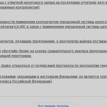
ца с отметкой налогового органа на последнюю отчетную дату и
веренные контрагентом);
можности применения контрагентом упрощенной системы налого
е облагается НДС в связи с применением упрощенной системы на
гентов, подавших предложение, о результатах выбора поставщи
 «Волтайр-Пром» на основе сравнительного анализа предложен
дующей переторжки.
й право отказаться от подписания протокола по результатам тен
условиями, указанными в настоящем Извещении, не является торг
одекса Российской Федерации).
Все текущие тендеры