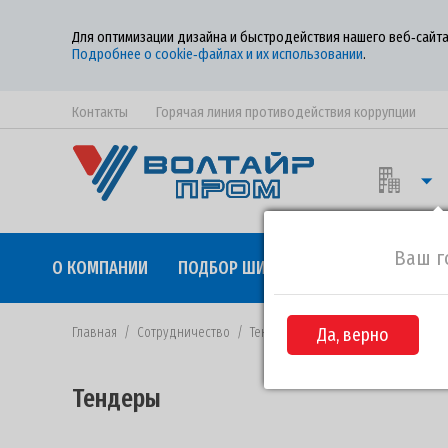
Для оптимизации дизайна и быстродействия нашего веб‑сайта
Подробнее о cookie‑файлах и их использовании
.
Контакты
Горячая линия противодействия коррупции
Ваш г
О КОМПАНИИ
ПОДБОР ШИН
КАЧЕСТВО
СОТР
Главная
/
Сотрудничество
/
Тендеры
/
Да, верно
Извещение №84-2019 от
Тендеры