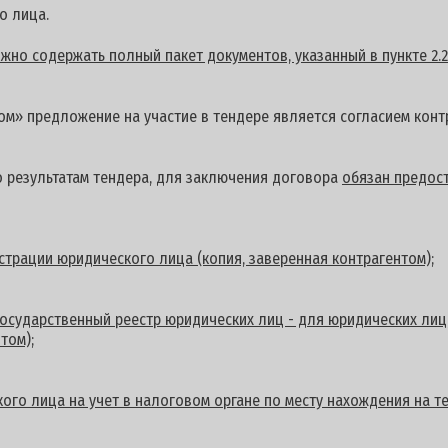
о лица.
но содержать полный пакет документов, указанный в пункте 2.2
м» предложение на участие в тендере является согласием контр
о результатам тендера, для заключения договора
обязан предост
страции юридического лица (копия, заверенная контрагентом);
осударственный реестр юридических лиц - для юридических лиц
том);
ого лица на учет в налоговом органе по месту нахождения на 