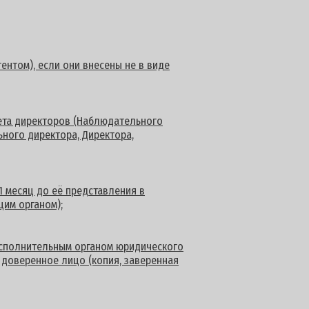
ентом), если они внесены не в виде
вета директоров (Наблюдательного
ьного директора, Директора,
1 месяц до её представления в
им органом);
сполнительным органом юридического
 доверенное лицо (копия, заверенная