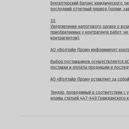
Бухгалтерский баланс юридического ли
последний отчетный период (копии, за
Уведомление налогового органа о воз
приобретаемых у контрагента работ, н
контрагентом).
АО «Волтайр-Пром» информирует контра
Выбор поставщиков осуществляется АО
поставки и оплаты продукции и после
АО «Волтайр-Пром»
оставляет за собо
Тендер, проводимый в соответствии с 
нормы статьей 447-449 Гражданского к