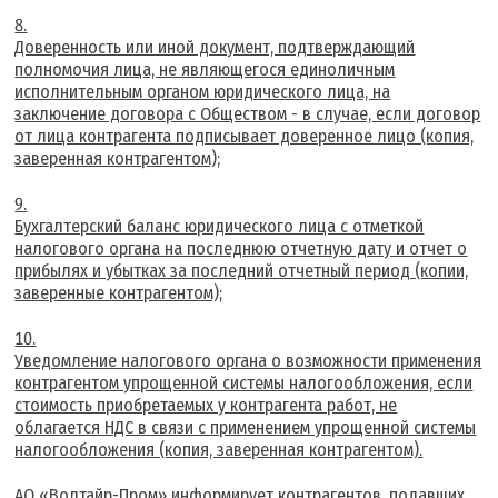
Доверенность или иной документ, подтверждающий
полномочия лица, не являющегося единоличным
исполнительным органом юридического лица, на
заключение договора с Обществом - в случае, если договор
от лица контрагента подписывает доверенное лицо (копия,
заверенная контрагентом);
Бухгалтерский баланс юридического лица с отметкой
налогового органа на последнюю отчетную дату и отчет о
прибылях и убытках за последний отчетный период (копии,
заверенные контрагентом);
Уведомление налогового органа о возможности применения
контрагентом упрощенной системы налогообложения, если
стоимость приобретаемых у контрагента работ, не
облагается НДС в связи с применением упрощенной системы
налогообложения (копия, заверенная контрагентом).
АО «Волтайр-Пром» информирует контрагентов, подавших