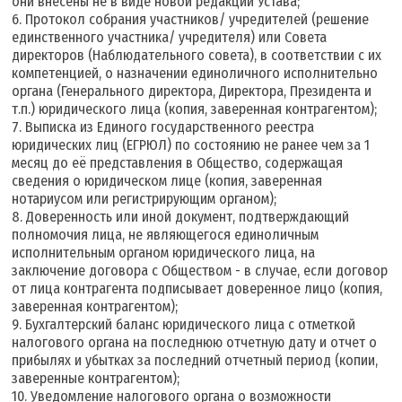
они внесены не в виде новой редакции Устава;
6. Протокол собрания участников/ учредителей (решение
единственного участника/ учредителя) или Совета
директоров (Наблюдательного совета), в соответствии с их
компетенцией, о назначении единоличного исполнительно
органа (Генерального директора, Директора, Президента и
т.п.) юридического лица (копия, заверенная контрагентом);
7. Выписка из Единого государственного реестра
юридических лиц (ЕГРЮЛ) по состоянию не ранее чем за 1
месяц до её представления в Общество, содержащая
сведения о юридическом лице (копия, заверенная
нотариусом или регистрирующим органом);
8. Доверенность или иной документ, подтверждающий
полномочия лица, не являющегося единоличным
исполнительным органом юридического лица, на
заключение договора с Обществом - в случае, если договор
от лица контрагента подписывает доверенное лицо (копия,
заверенная контрагентом);
9. Бухгалтерский баланс юридического лица с отметкой
налогового органа на последнюю отчетную дату и отчет о
прибылях и убытках за последний отчетный период (копии,
заверенные контрагентом);
10. Уведомление налогового органа о возможности