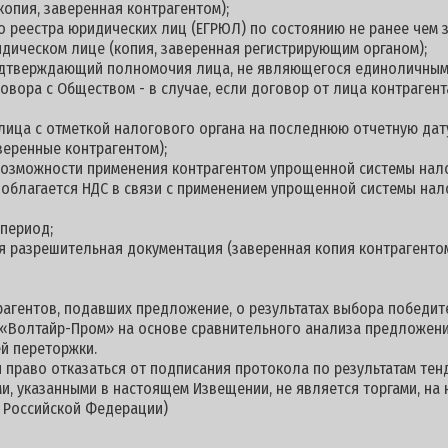
копия, заверенная контрагентом);
о реестра юридических лиц (ЕГРЮЛ) по состоянию не ранее чем з
дическом лице (копия, заверенная регистрирующим органом);
подтверждающий полномочия лица, не являющегося единоличны
овора с Обществом - в случае, если договор от лица контраге
 лица с отметкой налогового органа на последнюю отчетную дату
веренные контрагентом);
 возможности применения контрагентом упрощенной системы нал
е облагается НДС в связи с применением упрощенной системы на
 период;
ая разрешительная документация (заверенная копия контрагент
гентов, подавших предложение, о результатах выбора победите
«Волтайр-Пром» на основе сравнительного анализа предложени
й переторжки.
 право отказаться от подписания протокола по результатам тен
и, указанными в настоящем Извещении, не является торгами, на
а Российской Федерации)