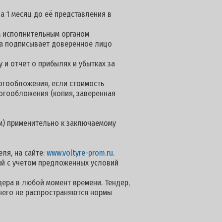
а 1 месяц до её представления в
м исполнительным органом
нта подписывает доверенное лицо
 и отчет о прибылях и убытках за
огообложения, если стоимость
логообложения (копия, заверенная
ом) применительно к заключаемому
ля, на сайте:
www.voltyre-prom.ru
.
й с учетом предложенных условий
дера в любой момент времени. Тендер,
 него не распространяются нормы