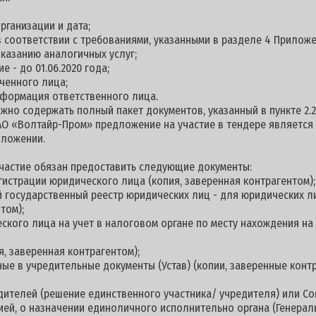
рганизации и дата;
 в соответствии с требованиями, указанными в разделе 4 Приложе
казанию аналогичных услуг;
е - до 01.06.2020 года;
ченного лица;
информация ответственного лица.
но содержать полный пакет документов, указанный в пункте 2.2
АО «Волтайр-Пром» предложение на участие в тендере является
дложении.
 участие обязан предоставить следующие документы:
гистрации юридического лица (копия, заверенная контрагентом);
й государственный реестр юридических лиц - для юридических л
том);
еского лица на учет в налоговом органе по месту нахождения н
я, заверенная контрагентом);
ные в учредительные документы (Устав) (копии, заверенные контр
дителей (решение единственного участника/ учредителя) или С
цией, о назначении единоличного исполнительно органа (Генерал