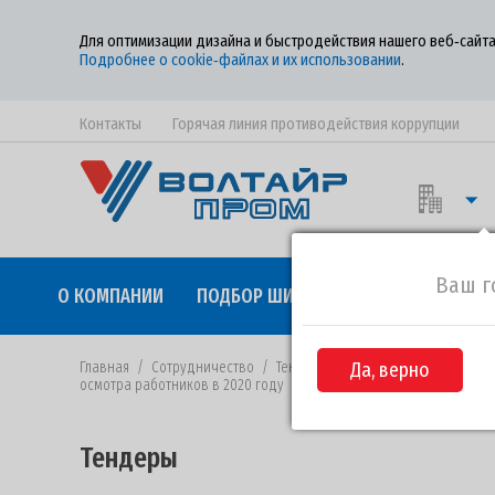
Для оптимизации дизайна и быстродействия нашего веб‑сайта
Подробнее о cookie‑файлах и их использовании
.
Контакты
Горячая линия противодействия коррупции
Ваш г
О КОМПАНИИ
ПОДБОР ШИН
КАЧЕСТВО
СОТР
Главная
/
Сотрудничество
/
Тендеры
/
Да, верно
Извещение №ВП-21 от 
осмотра работников в 2020 году
Тендеры