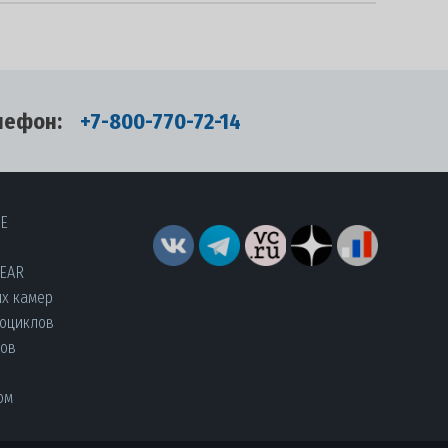
лефон:
+7-800-770-72-14
RE
YEAR
их камер
роциклов
лов
ом