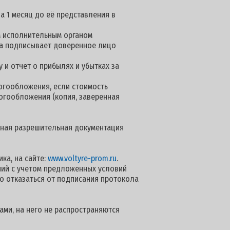
а 1 месяц до её представления в
м исполнительным органом
нта подписывает доверенное лицо
 и отчет о прибылях и убытках за
огообложения, если стоимость
логообложения (копия, заверенная
 иная разрешительная документация
ка, на сайте:
www.voltyre-prom.ru
.
ий с учетом предложенных условий
о отказаться от подписания протокола
ами, на него не распространяются