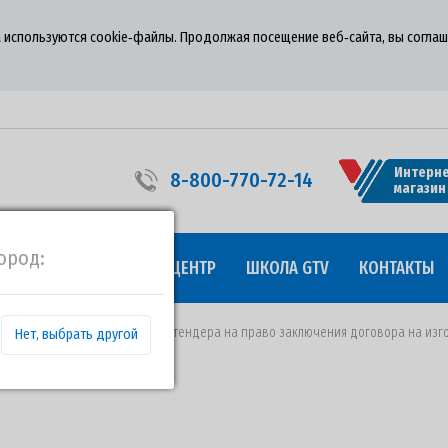
 используются cookie‑файлы. Продолжая посещение веб‑сайта, вы соглаш
Интерне
8-800-770-72-14
магазин
ород:
УДНИЧЕСТВО
ПРЕСС-ЦЕНТР
ШКОЛА GTV
КОНТАКТЫ
06.03.2020 года о проведении тендера на право заключения договора на изг
Нет, выбрать другой