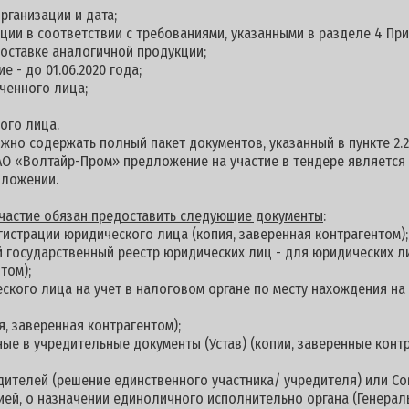
рганизации и дата;
кции в соответствии с требованиями, указанными в разделе 4 Пр
оставке аналогичной продукции;
е - до 01.06.2020 года;
ченного лица;
ого лица.
но содержать полный пакет документов, указанный в пункте 2.2
АО «Волтайр-Пром» предложение на участие в тендере является
дложении.
 участие обязан предоставить следующие документы
:
гистрации юридического лица (копия, заверенная контрагентом);
й государственный реестр юридических лиц - для юридических л
том);
еского лица на учет в налоговом органе по месту нахождения н
я, заверенная контрагентом);
ные в учредительные документы (Устав) (копии, заверенные контр
дителей (решение единственного участника/ учредителя) или С
цией, о назначении единоличного исполнительно органа (Генерал