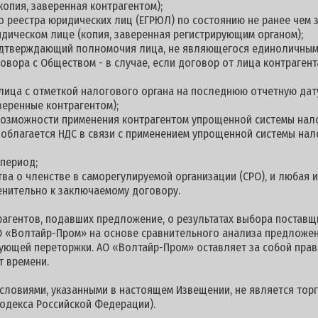
копия, заверенная контрагентом);
о реестра юридических лиц (ЕГРЮЛ) по состоянию не ранее чем з
дическом лице (копия, заверенная регистрирующим органом);
подтверждающий полномочия лица, не являющегося единоличны
овора с Обществом - в случае, если договор от лица контраге
 лица с отметкой налогового органа на последнюю отчетную дату
веренные контрагентом);
 возможности применения контрагентом упрощенной системы нал
е облагается НДС в связи с применением упрощенной системы на
 период;
ства о членстве в саморегулируемой организации (СРО), и любая
енительно к заключаемому договору.
гентов, подавших предложение, о результатах выбора поставщи
 «Волтайр-Пром» на основе сравнительного анализа предложен
ующей переторжки. АО «Волтайр-Пром» оставляет за собой прав
т времени.
условиями, указанными в настоящем Извещении, не является торг
одекса Российской Федерации).