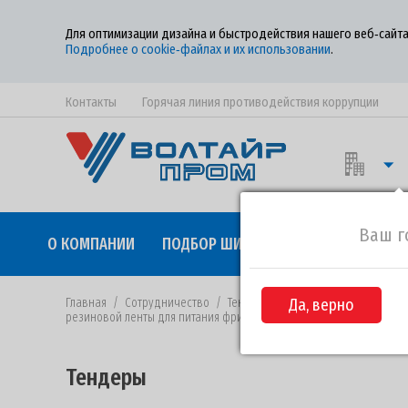
Для оптимизации дизайна и быстродействия нашего веб‑сайта
Подробнее о cookie‑файлах и их использовании
.
Контакты
Горячая линия противодействия коррупции
Ваш г
О КОМПАНИИ
ПОДБОР ШИН
КАЧЕСТВО
СОТР
Главная
/
Сотрудничество
/
Тендеры
/
Да, верно
Извещение №ВП-23 от 
резиновой ленты для питания фрикционного каландра
Тендеры