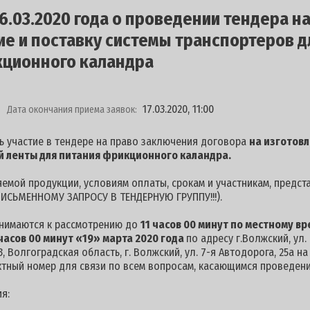
.03.2020 года о проведении тендера н
ие и поставку системы транспортеров 
кционного каландра
17.03.2020, 11:00
Дата окончания приема заявок:
ь участие в тендере на право заключения договора
на изготовл
й ленты для питания фрикционного каландра.
емой продукции, условиям оплаты, срокам и участникам, предст
ИСЬМЕННОМУ ЗАПРОСУ В ТЕНДЕРНУЮ ГРУППУ!!!).
инимаются к рассмотрению до
11 часов 00 минут по местному вр
часов 00 минут «19» марта 2020 года
по адресу г.Волжский, ул
, Волгоградская область, г. Волжский, ул. 7-я Автодорога, 25а н
ктный номер для связи по всем вопросам, касающимся проведения
я: