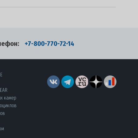
лефон:
+7-800-770-72-14
RE
YEAR
их камер
роциклов
лов
ом