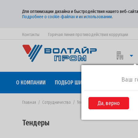
Для оптимизации дизайна и быстродействия нашего веб‑сайта
Подробнее о cookie‑файлах и их использовании
.
Контакты
Горячая линия противодействия коррупции
Ваш г
О КОМПАНИИ
ПОДБОР ШИН
КАЧЕСТВО
СОТР
Главная
/
Сотрудничество
/
Тендеры
/
Да, верно
Извещение №ВП-28 от 
Тендеры