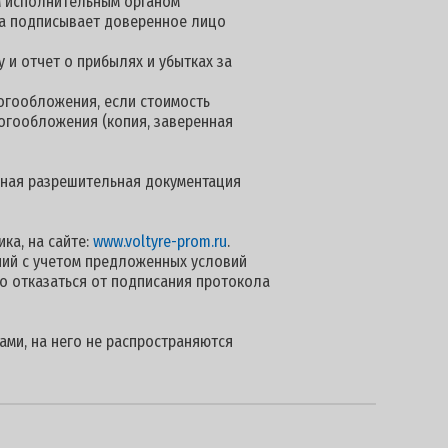
м исполнительным органом
нта подписывает доверенное лицо
 и отчет о прибылях и убытках за
огообложения, если стоимость
логообложения (копия, заверенная
 иная разрешительная документация
ка, на сайте:
www.voltyre-prom.ru
.
ий с учетом предложенных условий
о отказаться от подписания протокола
ами, на него не распространяются