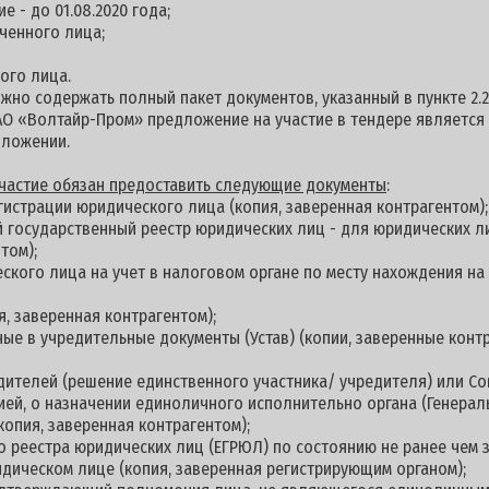
е - до 01.08.2020 года;
ченного лица;
ого лица.
но содержать полный пакет документов, указанный в пункте 2.2
АО «Волтайр-Пром» предложение на участие в тендере является
дложении.
 участие обязан предоставить следующие документы
:
гистрации юридического лица (копия, заверенная контрагентом);
й государственный реестр юридических лиц - для юридических л
том);
еского лица на учет в налоговом органе по месту нахождения н
я, заверенная контрагентом);
ные в учредительные документы (Устав) (копии, заверенные контр
дителей (решение единственного участника/ учредителя) или С
цией, о назначении единоличного исполнительно органа (Генерал
копия, заверенная контрагентом);
о реестра юридических лиц (ЕГРЮЛ) по состоянию не ранее чем з
дическом лице (копия, заверенная регистрирующим органом);