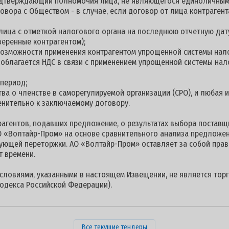
подтверждающий полномочия лица, не являющегося единоличны
овора с Обществом - в случае, если договор от лица контраге
 лица с отметкой налогового органа на последнюю отчетную дату
веренные контрагентом);
 возможности применения контрагентом упрощенной системы нал
е облагается НДС в связи с применением упрощенной системы на
 период;
ства о членстве в саморегулируемой организации (СРО), и любая
енительно к заключаемому договору.
гентов, подавших предложение, о результатах выбора поставщи
 «Волтайр-Пром» на основе сравнительного анализа предложен
ующей переторжки. АО «Волтайр-Пром» оставляет за собой прав
т времени.
условиями, указанными в настоящем Извещении, не является торг
одекса Российской Федерации).
Все текущие тендеры