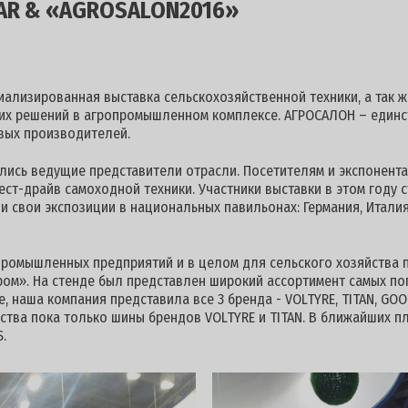
EAR & «AGROSALON2016»
ализированная выставка сельскохозяйственной техники, а так 
их решений в агропромышленном комплексе. АГРОСАЛОН – единст
вых производителей.
лись ведущие представители отрасли. Посетителям и экспонент
ест-драйв самоходной техники. Участники выставки в этом году с
и свои экспозиции в национальных павильонах: Германия, Италия,
промышленных предприятий и в целом для сельского хозяйства 
ром». На стенде был представлен широкий ассортимент самых п
 наша компания представила все 3 бренда - VOLTYRE, TITAN, GOOD
тва пока только шины брендов VOLTYRE и TITAN. В ближайших пл
.