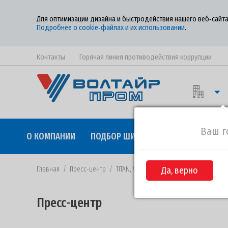
Для оптимизации дизайна и быстродействия нашего веб‑сайта
Подробнее о cookie‑файлах и их использовании
.
Контакты
Горячая линия противодействия коррупции
Ваш г
О КОМПАНИИ
ПОДБОР ШИН
КАЧЕСТВО
СОТР
Главная
/
Пресс-центр
/
TITAN, VOLTYRE, GOODYEAR & «AGROSAL
Да, верно
Пресс-центр