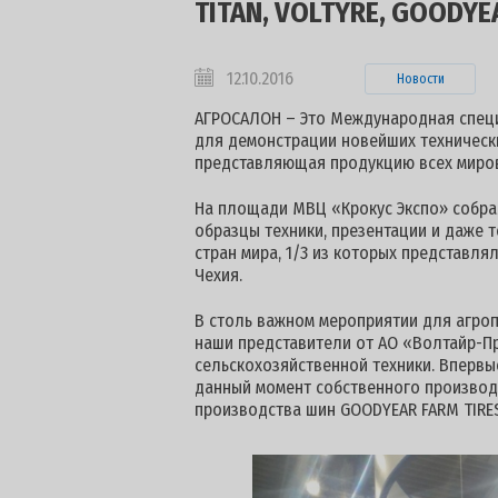
TITAN, VOLTYRE, GOODY
12.10.2016
Новости
АГРОСАЛОН – Это Международная специ
для демонстрации новейших техническ
представляющая продукцию всех миро
На площади МВЦ «Крокус Экспо» собра
образцы техники, презентации и даже т
стран мира, 1/3 из которых представлял
Чехия.
В столь важном мероприятии для агро
наши представители от АО «Волтайр-П
сельскохозяйственной техники. Впервые,
данный момент собственного производс
производства шин GOODYEAR FARM TIRES