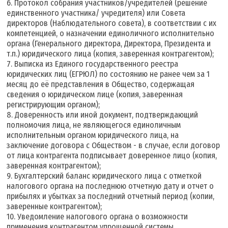
6. Протокол собрания участников/учредителей (решение
единственного участника/ учредителя) или Совета
директоров (Наблюдательного совета), в соответствии с их
компетенцией, о назначении единоличного исполнительно
органа (Генерального директора, Директора, Президента и
т.п.) юридического лица (копия, заверенная контрагентом);
7. Выписка из Единого государственного реестра
юридических лиц (ЕГРЮЛ) по состоянию не ранее чем за 1
месяц до её представления в Общество, содержащая
сведения о юридическом лице (копия, заверенная
регистрирующим органом);
8. Доверенность или иной документ, подтверждающий
полномочия лица, не являющегося единоличным
исполнительным органом юридического лица, на
заключение договора с Обществом - в случае, если договор
от лица контрагента подписывает доверенное лицо (копия,
заверенная контрагентом);
9. Бухгалтерский баланс юридического лица с отметкой
налогового органа на последнюю отчетную дату и отчет о
прибылях и убытках за последний отчетный период (копии,
заверенные контрагентом);
10. Уведомление налогового органа о возможности
применения контрагентом упрощенной системы