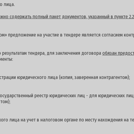
о лица.
но содержать полный пакет документов, указанный в пункте 2.2
м» предложение на участие в тендере является согласием контр
о результатам тендера, для заключения договора
обязан предост
менты:
страции юридического лица (копия, заверенная контрагентом);
осударственный реестр юридических лиц - для юридических лиц
том);
ого лица на учет в налоговом органе по месту нахождения на 