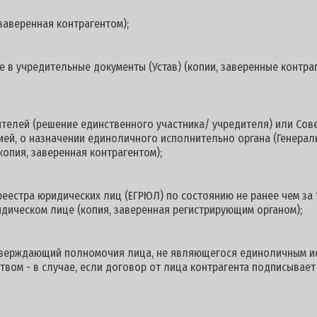
заверенная контрагентом);
 в учредительные документы (Устав) (копии, заверенные контраг
ителей (решение единственного участника/ учредителя) или Со
цией, о назначении единоличного исполнительно органа (Генерал
копия, заверенная контрагентом);
реестра юридических лиц (ЕГРЮЛ) по состоянию не ранее чем за 
дическом лице (копия, заверенная регистрирующим органом);
дтверждающий полномочия лица, не являющегося единоличным и
твом - в случае, если договор от лица контрагента подписывает