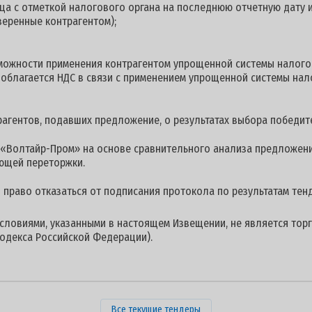
ца с отметкой налогового органа на последнюю отчетную дату и
веренные контрагентом);
можности применения контрагентом упрощенной системы налого
е облагается НДС в связи с применением упрощенной системы на
гентов, подавших предложение, о результатах выбора победите
«Волтайр-Пром» на основе сравнительного анализа предложени
ющей переторжки.
й право отказаться от подписания протокола по результатам тен
условиями, указанными в настоящем Извещении, не является торг
одекса Российской Федерации).
Все текущие тендеры