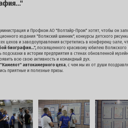
афия..."
министрация и Профком АО "Волтайр-Пром" хотят, чтобы он зап
онного издания "Волжский шинник", конкурсы детского рисунка
ех цехов и заводоуправления встретились в конференц-зале, ч
бой биография...",
посвященного красивому юбилею Волжского 
ь подсказки в истории предприятия в стенах обновленной музейн
оявить всю свою активность и командный дух.
"Камелот" автокамерного цеха
, с чем мы их от души поздравл
ись приятные и полезные призы.