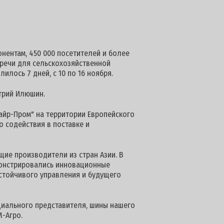
понентам, 450 000 посетителей и более
стречи для сельскохозяйственной
илось 7 дней, с 10 по 16 ноября.
трий Илюшин.
айр-Пром" на территории Европейского
о содействия в поставке и
щие производители из стран Азии. В
монстрировались инновационные
устойчивого управления и будущего
иального представителя, шины нашего
М-Агро.