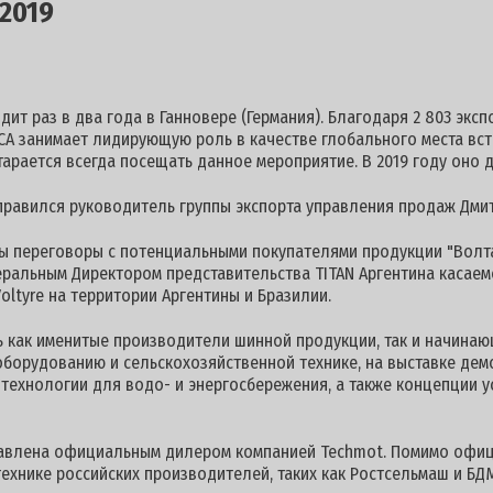
2019
дит раз в два года в Ганновере (Германия). Благодаря 2 803 экс
NICA занимает лидирующую роль в качестве глобального места в
рается всегда посещать данное мероприятие. В 2019 году оно дл
правился руководитель группы экспорта управления продаж Дми
ы переговоры с потенциальными покупателями продукции "Волт
еральным Директором представительства TITAN Аргентина касаем
ltyre на территории Аргентины и Бразилии.
ь как именитые производители шинной продукции, так и начинаю
оборудованию и сельскохозяйственной технике, на выставке де
технологии для водо- и энергосбережения, а также концепции 
тавлена официальным дилером компанией Techmot. Помимо офиц
ехнике российских производителей, таких как Ростсельмаш и БД